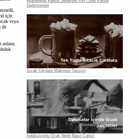
Mükemmel Kahve Deneyimi için Cunill Kahve
Değirmenleri
monelli,
mü için
 ocak veya
 ile
anlatır.
pluluk
Sıcak Çikolata Makinesi Tavsiye
İndüksiyonlu Ocak Nedir Nasıl Çalışır