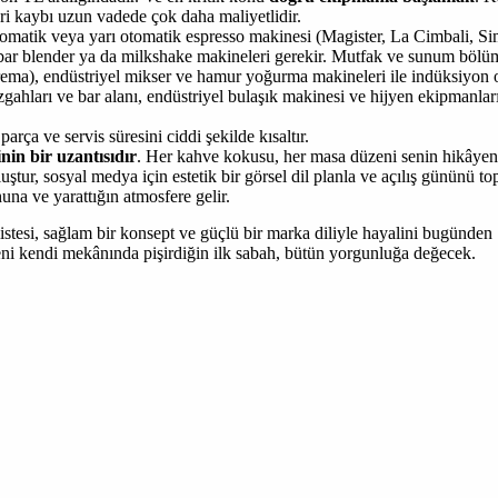
ri kaybı uzun vadede çok daha maliyetlidir.
tomatik veya yarı otomatik espresso makinesi (Magister, La Cimbali, Si
 bar blender ya da milkshake makineleri gerekir. Mutfak ve sunum bölü
 (Brema), endüstriyel mikser ve hamur yoğurma makineleri ile indüksiyon
zgahları ve bar alanı, endüstriyel bulaşık makinesi ve hijyen ekipmanları
ça ve servis süresini ciddi şekilde kısaltır.
nin bir uzantısıdır
. Her kahve kokusu, her masa düzeni senin hikâyeni 
tur, sosyal medya için estetik bir görsel dil planla ve açılış gününü to
una ve yarattığın atmosfere gelir.
stesi, sağlam bir konsept ve güçlü bir marka diliyle hayalini bugünden
i kendi mekânında pişirdiğin ilk sabah, bütün yorgunluğa değecek.