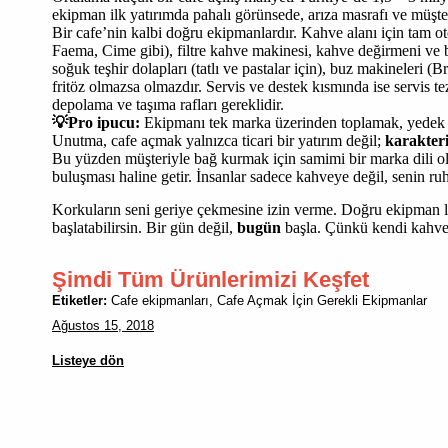
ekipman ilk yatırımda pahalı görünsede, arıza masrafı ve müşte
Bir cafe’nin kalbi doğru ekipmanlardır. Kahve alanı için tam o
Faema, Cime gibi), filtre kahve makinesi, kahve değirmeni ve
soğuk teşhir dolapları (tatlı ve pastalar için), buz makineleri
fritöz olmazsa olmazdır. Servis ve destek kısmında ise servis te
depolama ve taşıma rafları gereklidir.
💡Pro ipucu:
Ekipmanı tek marka üzerinden toplamak, yedek par
Unutma, cafe açmak yalnızca ticari bir yatırım değil;
karakteri
Bu yüzden müşteriyle bağ kurmak için samimi bir marka dili oluş
buluşması haline getir. İnsanlar sadece kahveye değil, senin ruh
Korkuların seni geriye çekmesine izin verme. Doğru ekipman li
başlatabilirsin. Bir gün değil,
bugün
başla. Çünkü kendi kahven
Şimdi Tüm Ürünlerimizi Keşfet
Etiketler:
Cafe ekipmanları, Cafe Açmak İçin Gerekli Ekipmanlar
Ağustos 15, 2018
Listeye dön