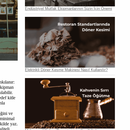
Endüstriyel Mutfak Ekipmanlarının Sizin İçin Önemi
Elektrikli Döner Kesme Makinesi Nasıl Kullanılır?
kılanır:
 ekipman
labilir.
def kitle
nla
ğini ve
a minimal
kilde yaz.
aliteli