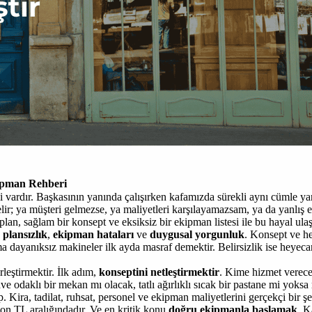
kipman Rehberi
ardır. Başkasının yanında çalışırken kafamızda sürekli aynı cümle yan
ir; ya müşteri gelmezse, ya maliyetleri karşılayamazsam, ya da yanlış
an, sağlam bir konsept ve eksiksiz bir ekipman listesi ile bu hayal ulaşı
;
plansızlık
,
ekipman hataları
ve
duygusal yorgunluk
. Konsept ve he
a dayanıksız makineler ilk ayda masraf demektir. Belirsizlik ise heyeca
eştirmektir. İlk adım,
konseptini netleştirmektir
. Kime hizmet verece
ve odaklı bir mekan mı olacak, tatlı ağırlıklı sıcak bir pastane mi yoks
. Kira, tadilat, ruhsat, personel ve ekipman maliyetlerini gerçekçi bir şe
yon TL aralığındadır. Ve en kritik konu
doğru ekipmanla başlamak
. K