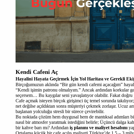
Kendi Cafeni Aç
Hayalini Hayata Geçirmek İçin Yol Haritası ve Gerekli E
Birçoğumuzun aklında “Bir gün kendi cafemi açacağım” hayali v
“Kendi işimin patronu olmalıyım.” Ancak ardından korkular gel
seçersem… Bu kaygılar seni yavaşlatıyor olabilir. Fakat doğru pl
Cafe açmak isteyen birçok girişimci üç temel sorunda takılıyor
net değilse açıldıktan sonra müşteriyi çekmek zorlaşır. Ucuz am
başlanan yolculuğu stresli bir sürece çevirebilir.
Bu noktada çözüm hem duygusal hem de mantıksal adımları birl
nasıl bir atmosfer yaratmak istediğini belirle; Üçüncü dalga kah
bir kahve barı mı? Ardından
iş planını ve maliyet hesabını
yap
Ortalama küçük bir cafe açılış maliyeti Türkiye’de 1,5 – 3 mil