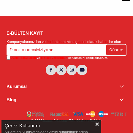
E-BÜLTEN KAYIT
Kampanyalarımızdan ve indirimlerimizden güncel olarak haberdar olun.
Gönder
Üyelik koşullarını
ve
kişisel verilerimin
korunmasını kabul ediyorum.
Kurumsal
Blog
© 2023
bumutfak.com
- Tüm Hakları Saklıdır.
Çerez Kullanımı
Sizlere en iyi alışveriş deneyimini sunabilmek adına