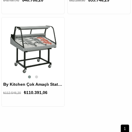
₺40.708,20
₺55.746,29
₺45.497,40
₺62.259,60
%2
By Kitchen Çok Amaçlı Statik Teşhir Dolabı
₺110.391,06
₺112.546,20
1