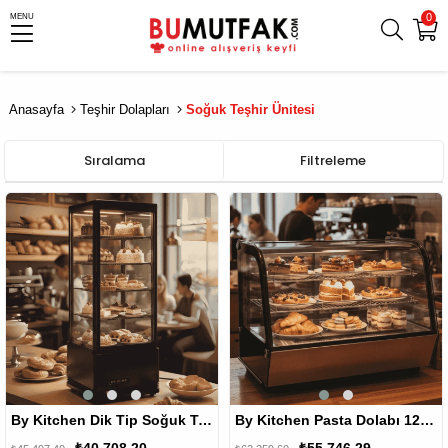
0
MENU
Anasayfa
Teşhir Dolapları
Soğuk Teşhir Ünitesi
Sıralama
Filtreleme
%11
%10
By Kitchen Dik Tip Soğuk Teşhir Dolabı
By Kitchen Pasta Dolabı 120Litre Setüstü DST-05