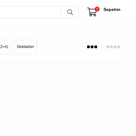
Sepetim
0
(Z<A)
Stoktakiler