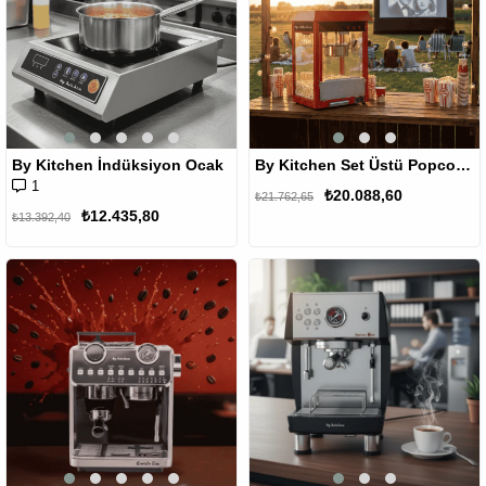
By Kitchen İndüksiyon Ocak
By Kitchen Set Üstü Popcorn Makinesi Kırmızı
1
₺20.088,60
₺21.762,65
₺12.435,80
₺13.392,40
Yeni
%10
Ürün
%10