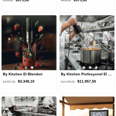
₺375,00
₺575,00
₺425,00
₺625,00
%7
%17
By Kitchen El Blenderi
By Kitchen Profesyonel El Blender 23.6 cm
₺3.348,10
₺11.957,50
₺3.587,25
₺14.349,00
%7
%8