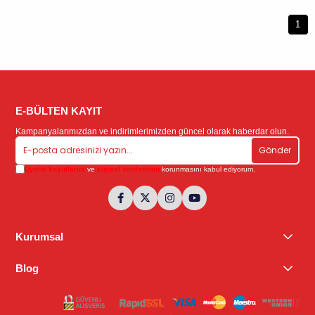
1
E-BÜLTEN KAYIT
Kampanyalarımızdan ve indirimlerimizden güncel olarak haberdar olun.
Gönder
Üyelik koşullarını
ve
kişisel verilerimin
korunmasını kabul ediyorum.
Kurumsal
Blog