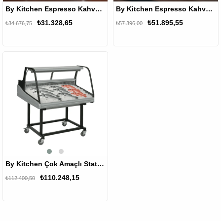
By Kitchen Espresso Kahve Makinesi
By Kitchen Espresso Kahve Makinesi
₺31.328,65
₺51.895,55
₺34.676,75
₺57.396,00
%2
By Kitchen Çok Amaçlı Statik Teşhir Dolabı
₺110.248,15
₺112.400,50