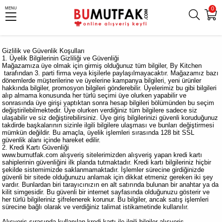
0
MENU
Gizlilik ve Güvenlik Koşulları
1. Üyelik Bilgilerinin Gizliliği ve Güvenliği
Mağazamıza üye olmak için girmiş olduğunuz tüm bilgiler, By Kitchen
tarafından 3. parti firma veya kişilerle paylaşılmayacaktır. Mağazamız bazı
dönemlerde müşterilerine ve üyelerine kampanya bilgileri, yeni ürünler
hakkında bilgiler, promosyon bilgileri gönderebilir. Üyelerimiz bu gibi bilgileri
alıp almama konusunda her türlü seçimi üye olurken yapabilir ve
sonrasında üye girişi yaptıktan sonra hesap bilgileri bölümünden bu seçim
değiştirilebilmektedir. Üye olurken verdiğiniz tüm bilgilere sadece siz
ulaşabilir ve siz değiştirebilirsiniz. Üye giriş bilgilerinizi güvenli koruduğunuz
takdirde başkalarının sizinle ilgili bilgilere ulaşması ve bunları değiştirmesi
mümkün değildir. Bu amaçla, üyelik işlemleri sırasında 128 bit SSL
güvenlik alanı içinde hareket edilir.
2. Kredi Kartı Güvenliği
www.bumutfak.com alışveriş sitelerimizden alışveriş yapan kredi kartı
sahiplerinin güvenliğini ilk planda tutmaktadır. Kredi kartı bilgileriniz hiçbir
şekilde sistemimizde saklanmamaktadır. İşlemler sürecine girdiğinizde
güvenli bir sitede olduğunuzu anlamak için dikkat etmeniz gereken iki şey
vardır. Bunlardan biri tarayıcınızın en alt satırında bulunan bir anahtar ya da
kilit simgesidir. Bu güvenli bir internet sayfasında olduğunuzu gösterir ve
her türlü bilgileriniz şifrelenerek korunur. Bu bilgiler, ancak satış işlemleri
sürecine bağlı olarak ve verdiğiniz talimat istikametinde kullanılır.
Alışveriş sırasında kullanılan kredi kartı ile ilgili bilgiler alışveriş