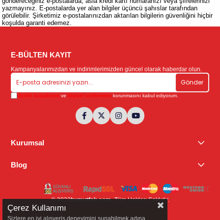
göndereceğiniz e-postalarda, asla kredi kartı numaranızı veya şifrelerinizi
yazmayınız. E-postalarda yer alan bilgiler üçüncü şahıslar tarafından
görülebilir. Şirketimiz e-postalarınızdan aktarılan bilgilerin güvenliğini hiçbir
koşulda garanti edemez.
E-BÜLTEN KAYIT
Kampanyalarımızdan ve indirimlerimizden güncel olarak haberdar olun.
Gönder
Üyelik koşullarını
ve
kişisel verilerimin
korunmasını kabul ediyorum.
Kurumsal
Blog
© 2023
bumutfak.com
- Tüm Hakları Saklıdır.
Çerez Kullanımı
Sizlere en iyi alışveriş deneyimini sunabilmek adına