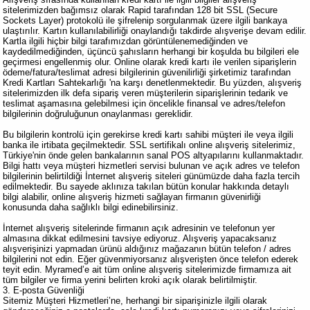
sitelerimizden bağımsız olarak Rapid tarafından 128 bit SSL (Secure
Sockets Layer) protokolü ile şifrelenip sorgulanmak üzere ilgili bankaya
ulaştırılır. Kartın kullanılabilirliği onaylandığı takdirde alışverişe devam edilir.
Kartla ilgili hiçbir bilgi tarafımızdan görüntülenemediğinden ve
kaydedilmediğinden, üçüncü şahısların herhangi bir koşulda bu bilgileri ele
geçirmesi engellenmiş olur. Online olarak kredi kartı ile verilen siparişlerin
ödeme/fatura/teslimat adresi bilgilerinin güvenilirliği şirketimiz tarafından
Kredi Kartları Sahtekarlığı 'na karşı denetlenmektedir. Bu yüzden, alışveriş
sitelerimizden ilk defa sipariş veren müşterilerin siparişlerinin tedarik ve
teslimat aşamasına gelebilmesi için öncelikle finansal ve adres/telefon
bilgilerinin doğruluğunun onaylanması gereklidir.
Bu bilgilerin kontrolü için gerekirse kredi kartı sahibi müşteri ile veya ilgili
banka ile irtibata geçilmektedir. SSL sertifikalı online alışveriş sitelerimiz,
Türkiye'nin önde gelen bankalarının sanal POS altyapılarını kullanmaktadır.
Bilgi hattı veya müşteri hizmetleri servisi bulunan ve açık adres ve telefon
bilgilerinin belirtildiği İnternet alışveriş siteleri günümüzde daha fazla tercih
edilmektedir. Bu sayede aklınıza takılan bütün konular hakkında detaylı
bilgi alabilir, online alışveriş hizmeti sağlayan firmanın güvenirliği
konusunda daha sağlıklı bilgi edinebilirsiniz.
İnternet alışveriş sitelerinde firmanın açık adresinin ve telefonun yer
almasına dikkat edilmesini tavsiye ediyoruz. Alışveriş yapacaksanız
alışverişinizi yapmadan ürünü aldığınız mağazanın bütün telefon / adres
bilgilerini not edin. Eğer güvenmiyorsanız alışverişten önce telefon ederek
teyit edin. Myramed’e ait tüm online alışveriş sitelerimizde firmamıza ait
tüm bilgiler ve firma yerini belirten kroki açık olarak belirtilmiştir.
3. E-posta Güvenliği
Sitemiz Müşteri Hizmetleri’ne, herhangi bir siparişinizle ilgili olarak