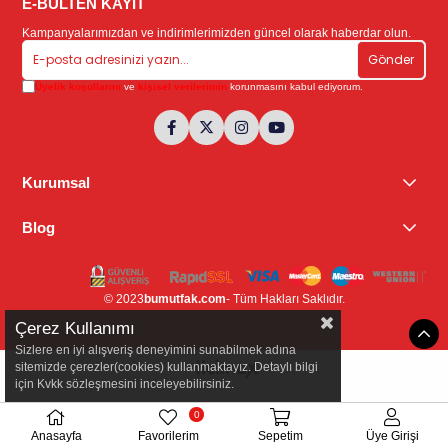
E-BÜLTEN KAYIT
Kampanyalarımızdan ve indirimlerimizden güncel olarak haberdar olun.
Gönder
Üyelik koşullarını
ve
kişisel verilerimin
korunmasını kabul ediyorum.
Kurumsal
Blog
© 2023
bumutfak.com
- Tüm Hakları Saklıdır.
Çerez Kullanımı
Sizlere en iyi alışveriş deneyimini sunabilmek adına
sitemizde çerezler(cookies) kullanmaktayız. Detaylı bilgi
için Kvkk sözleşmesini inceleyebilirsiniz.
0
Anasayfa
Favorilerim
Sepetim
Üye Girişi