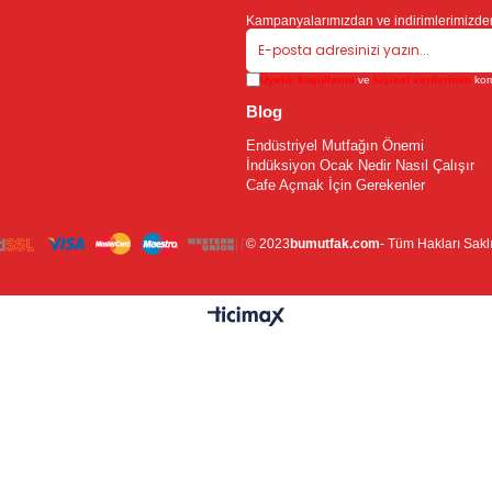
Kampanyalarımızdan ve indirimlerimizden
Üyelik koşullarını
ve
kişisel verilerimin
kor
Blog
Endüstriyel Mutfağın Önemi
İndüksiyon Ocak Nedir Nasıl Çalışır
Cafe Açmak İçin Gerekenler
© 2023
bumutfak.com
- Tüm Hakları Saklı