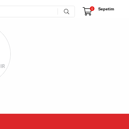
Sepetim
0