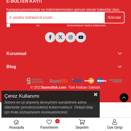
E-BÜLTEN KAYIT
Kampanyalarımızdan ve indirimlerimizden güncel olarak haberdar olun.
Gönder
Üyelik koşullarını
ve
kişisel verilerimin
korunmasını kabul ediyorum.
Kurumsal
Blog
© 2023
bumutfak.com
- Tüm Hakları Saklıdır.
Çerez Kullanımı
Sizlere en iyi alışveriş deneyimini sunabilmek adına
sitemizde çerezler(cookies) kullanmaktayız. Detaylı bilgi
için Kvkk sözleşmesini inceleyebilirsiniz.
0
Anasayfa
Favorilerim
Sepetim
Üye Girişi