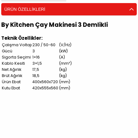
ÜRÜN ÖZELLIKLERI
By Kitchen Çay Makinesi 3 Demlikli
Teknik Özellikler:
Çalışma Voltajı
230 / 50-60
(V/Hz)
Gücü
3
(kW)
Sigorta Seçimi
1×16
(A)
Kablo Kesiti
3×1,5
(mm²)
Net Ağırlık
17,5
(kg)
Brüt Ağırlık
18,5
(kg)
Ürün Ebat
400x560x720
(mm)
Kutu Ebat
420x555x560
(mm)