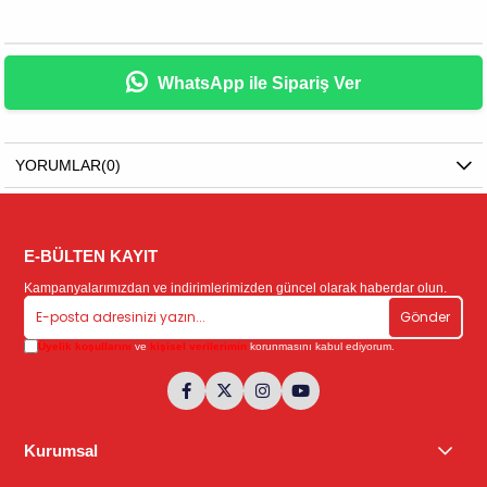
WhatsApp ile Sipariş Ver
YORUMLAR
(0)
E-BÜLTEN KAYIT
Kampanyalarımızdan ve indirimlerimizden güncel olarak haberdar olun.
Gönder
Üyelik koşullarını
ve
kişisel verilerimin
korunmasını kabul ediyorum.
Kurumsal