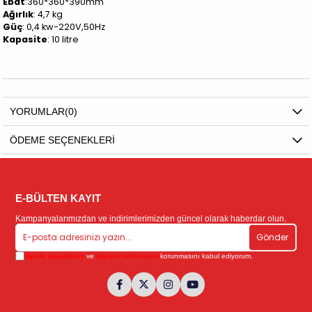
Ebat
:360*360*390mm
Ağırlık
: 4,7 kg
Güç
: 0,4 kw-220V,50Hz
Kapasite
: 10 litre
YORUMLAR
(0)
ÖDEME SEÇENEKLERI
E-BÜLTEN KAYIT
Kampanyalarımızdan ve indirimlerimizden güncel olarak haberdar olun.
Gönder
Üyelik koşullarını
ve
kişisel verilerimin
korunmasını kabul ediyorum.