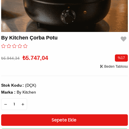
By Kitchen Çorba Potu
₺5.747,04
₺6.944,34
%
17
İndirim
Beden Tablosu
Stok Kodu
(DÇK)
Marka
:
By Kitchen