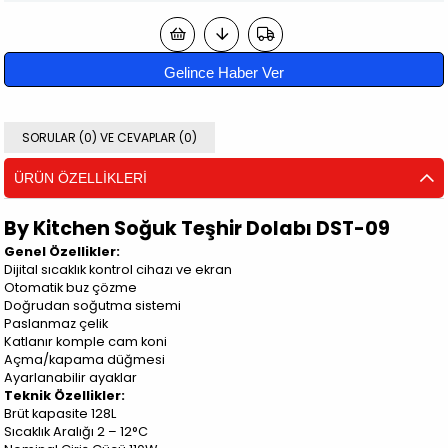
Gelince Haber Ver
SORULAR (0) VE CEVAPLAR (0)
ÜRÜN ÖZELLIKLERI
By Kitchen Soğuk Teşhir Dolabı DST-09
Genel Özellikler:
Dijital sıcaklık kontrol cihazı ve ekran
Otomatik buz çözme
Doğrudan soğutma sistemi
Paslanmaz çelik
Katlanır komple cam koni
Açma/kapama düğmesi
Ayarlanabilir ayaklar
Teknik Özellikler:
Brüt kapasite 128L
Sıcaklık Aralığı 2 – 12°C