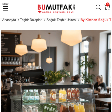
0
MENU
Anasayfa
Teşhir Dolapları
Soğuk Teşhir Ünitesi
By Kitchen Soğuk Te