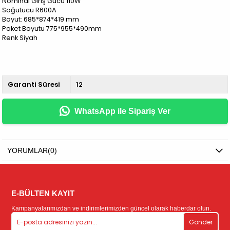
Nominal Giriş Gücü 110W
Soğutucu R600A
Boyut: 685*874*419 mm
Paket Boyutu 775*955*490mm
Renk Siyah
Garanti Süresi
12
WhatsApp ile Sipariş Ver
YORUMLAR
(0)
E-BÜLTEN KAYIT
Kampanyalarımızdan ve indirimlerimizden güncel olarak haberdar olun.
Gönder