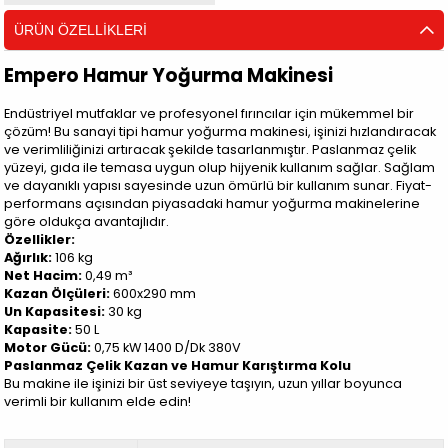
ÜRÜN ÖZELLIKLERI
Empero Hamur Yoğurma Makinesi
Endüstriyel mutfaklar ve profesyonel fırıncılar için mükemmel bir
çözüm! Bu sanayi tipi hamur yoğurma makinesi, işinizi hızlandıracak
ve verimliliğinizi artıracak şekilde tasarlanmıştır. Paslanmaz çelik
yüzeyi, gıda ile temasa uygun olup hijyenik kullanım sağlar. Sağlam
ve dayanıklı yapısı sayesinde uzun ömürlü bir kullanım sunar. Fiyat-
performans açısından piyasadaki hamur yoğurma makinelerine
göre oldukça avantajlıdır.
Özellikler:
Ağırlık:
106 kg
Net Hacim:
0,49 m³
Kazan Ölçüleri:
600x290 mm
Un Kapasitesi:
30 kg
Kapasite:
50 L
Motor Gücü:
0,75 kW 1400 D/Dk 380V
Paslanmaz Çelik Kazan ve Hamur Karıştırma Kolu
Bu makine ile işinizi bir üst seviyeye taşıyın, uzun yıllar boyunca
verimli bir kullanım elde edin!