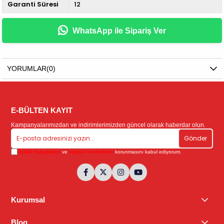
Garanti Süresi
12
WhatsApp ile Sipariş Ver
YORUMLAR
(0)
E-BÜLTEN KAYIT
Kampanyalarımızdan ve indirimlerimizden güncel olarak haberdar olun.
Gönder
Üyelik koşullarını
ve
kişisel verilerimin
korunmasını kabul ediyorum.
Kurumsal
Blog