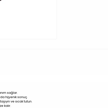
anım sağlar.
ımda hijyenik sonuç.
taşıyın ve sıcak tutun.
e kalır.