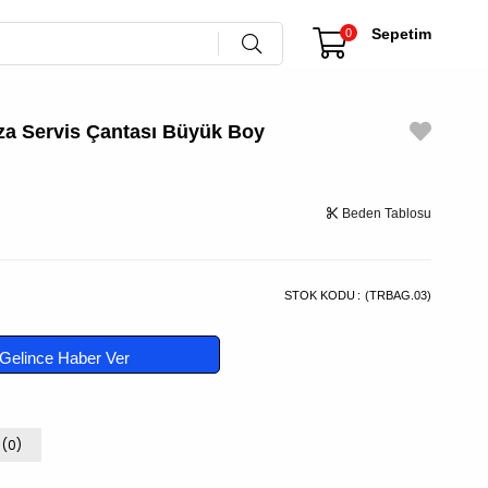
Sepetim
0
a Servis Çantası Büyük Boy
Beden Tablosu
STOK KODU
(TRBAG.03)
Gelince Haber Ver
 (0)